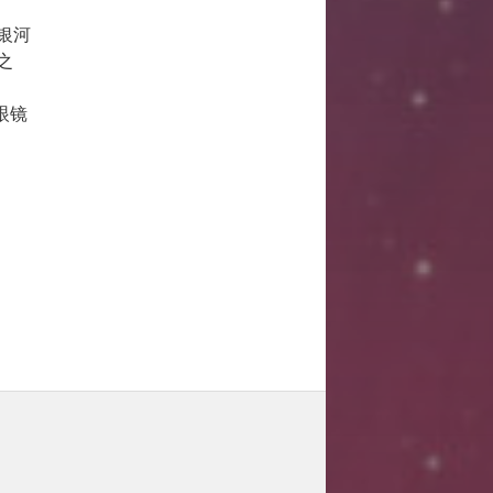
银河
之
眼镜