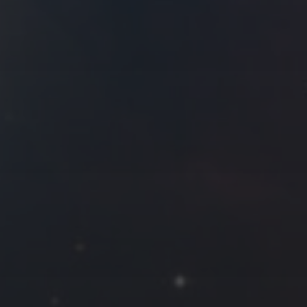
拍摄者及地点
Roya
MG_Raiden扬
Miller
Hyman
古
北京
四川
安
子夜
五
六
日
河
疆
江西
李召麒
树新蜂
江苏
3
4
5
西
福建
甘肃
落叶菌
蓝燕斌
10
11
12