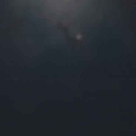
往日佳作
2015 年 7 月
一
二
三
四
1
2
6
7
8
9