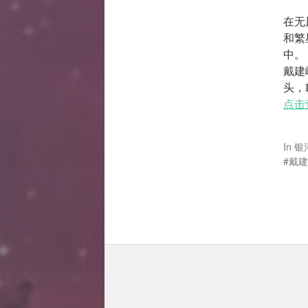
在无
和繁
中。
戴建
头，I
点击
In
银
戴建