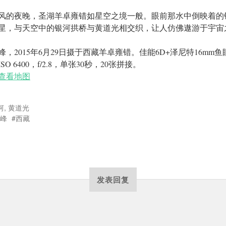
风的夜晚，圣湖羊卓雍错如星空之境一般。眼前那水中倒映着的
星，与天空中的银河拱桥与黄道光相交织，让人仿佛遨游于宇宙
峰，2015年6月29日摄于西藏羊卓雍错。佳能6D+泽尼特16mm鱼
SO 6400，f/2.8，单张30秒，20张拼接。
查看地图
河
,
黄道光
峰
西藏
发表回复