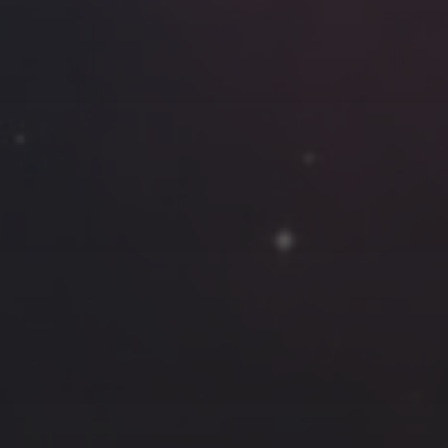
云南
内蒙
Steed
上海
lK
X.I.N
于海童
广东
广西
新
徽
山东
戴建峰
崔永江
山西
海外
北
浙江
湖北
湖南
潘杨
王卓骁
王晋
藏
青海
贵州
陕西
高尚国
黑龙江
许晓平
阿五