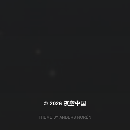
拍摄者及地点
云
Steed
上海
RoyalK
MG_Raiden扬
Miller
X.I.N
于海童
Hyman
南
内蒙古
北京
四川
安徽
山东
崔永江
山西
子夜
广东
广西
河北
新疆
江西
戴建峰
李召麒
树新蜂
江苏
海外
福建
浙江
湖北
湖南
甘肃
潘杨
王卓骁
王晋
落叶菌
西藏
青海
贵州
陕西
高尚国
黑龙江
蓝燕斌
许晓平
阿五
© 2026
夜空中国
THEME BY
ANDERS NORÉN