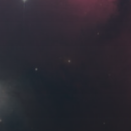
Roya
MG_Raiden扬
Miller
Hyman
古
北京
四川
安
子夜
五
六
日
河
疆
江西
李召麒
树新蜂
江苏
3
4
5
西
福建
甘肃
落叶菌
蓝燕斌
10
11
12
17
18
19
24
25
26
7 月 »