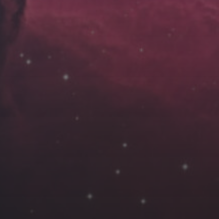
云南
内蒙
Steed
上海
lK
X.I.N
于海童
广东
广西
新
徽
山东
戴建峰
崔永江
山西
海外
北
浙江
湖北
湖南
潘杨
王卓骁
王晋
藏
青海
贵州
陕西
高尚国
黑龙江
许晓平
阿五