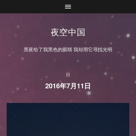
夜空中国
黑夜给了我黑色的眼睛 我却用它寻找光明
日
2016年7月11日