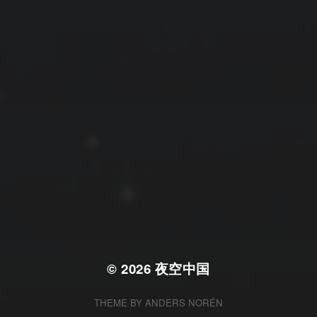
拍摄者及地点
云
Steed
上海
RoyalK
MG_Raiden扬
Miller
X.I.N
于海童
Hyman
南
内蒙古
北京
四川
安徽
山东
崔永江
山西
子夜
广东
广西
河北
新疆
江西
戴建峰
李召麒
树新蜂
江苏
海外
福建
浙江
湖北
湖南
甘肃
潘杨
王卓骁
王晋
落叶菌
西藏
青海
贵州
陕西
高尚国
黑龙江
蓝燕斌
许晓平
阿五
© 2026
夜空中国
THEME BY
ANDERS NORÉN