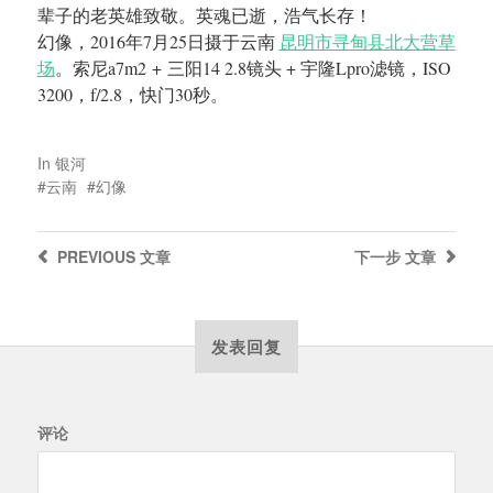
辈子的老英雄致敬。英魂已逝，浩气长存！
幻像，2016年7月25日摄于云南
昆明市寻甸县北大营草
场
。索尼a7m2 + 三阳14 2.8镜头 + 宇隆Lpro滤镜，ISO
3200，f/2.8，快门30秒。
In
银河
云南
幻像
PREVIOUS
文章
下一步
文章
发表回复
评论