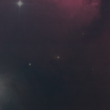
Roya
MG_Raiden扬
Miller
Hyman
古
北京
四川
安
子夜
五
六
日
河
疆
江西
李召麒
树新蜂
江苏
1
2
西
福建
甘肃
落叶菌
蓝燕斌
7
8
9
14
15
16
21
22
23
28
29
30
11 月 »