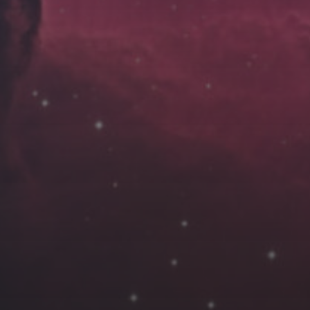
云南
内蒙
Steed
上海
lK
X.I.N
于海童
广东
广西
新
徽
山东
戴建峰
崔永江
山西
海外
北
浙江
湖北
湖南
潘杨
王卓骁
王晋
藏
青海
贵州
陕西
高尚国
黑龙江
许晓平
阿五