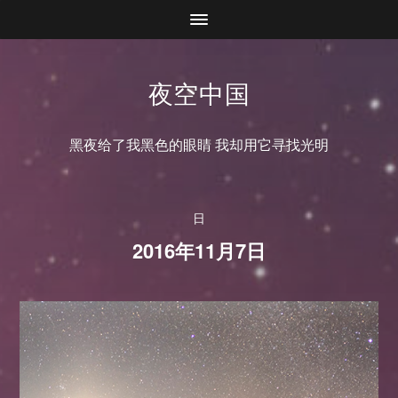
夜空中国
黑夜给了我黑色的眼睛 我却用它寻找光明
日
2016年11月7日