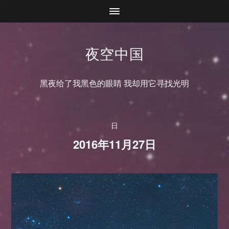
夜空中国
黑夜给了我黑色的眼睛 我却用它寻找光明
日
2016年11月27日