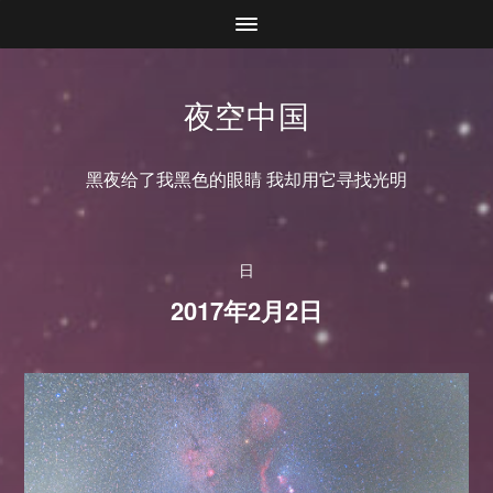
夜空中国
黑夜给了我黑色的眼睛 我却用它寻找光明
日
2017年2月2日