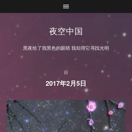
夜空中国
黑夜给了我黑色的眼睛 我却用它寻找光明
日
2017年2月5日