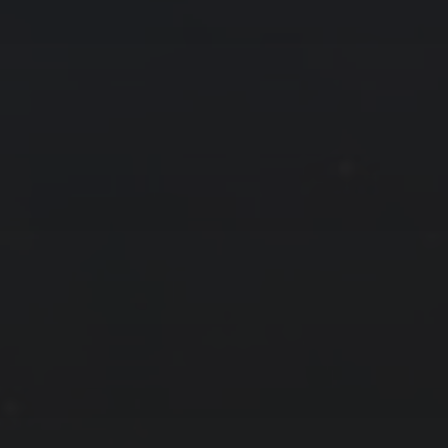
拍摄者及地点
云
Steed
上海
RoyalK
MG_Raiden扬
Miller
X.I.N
于海童
Hyman