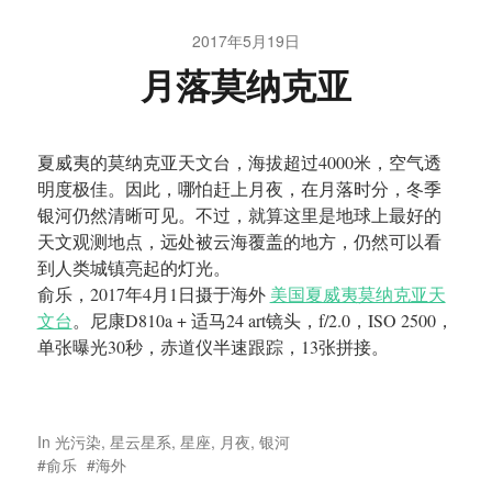
2017年5月19日
月落莫纳克亚
夏威夷的莫纳克亚天文台，海拔超过4000米，空气透
明度极佳。因此，哪怕赶上月夜，在月落时分，冬季
银河仍然清晰可见。不过，就算这里是地球上最好的
天文观测地点，远处被云海覆盖的地方，仍然可以看
到人类城镇亮起的灯光。
俞乐，2017年4月1日摄于海外
美国夏威夷莫纳克亚天
文台
。尼康D810a + 适马24 art镜头，f/2.0，ISO 2500，
单张曝光30秒，赤道仪半速跟踪，13张拼接。
In
光污染
,
星云星系
,
星座
,
月夜
,
银河
俞乐
海外