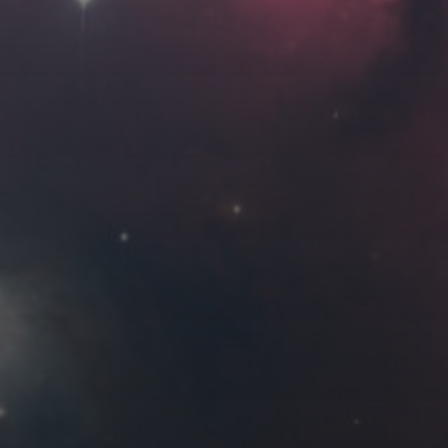
Roya
MG_Raiden扬
Miller
Hyman
古
北京
四川
安
子夜
五
六
日
河
疆
江西
李召麒
树新蜂
江苏
4
5
6
西
福建
甘肃
落叶菌
蓝燕斌
11
12
13
18
19
20
25
26
27
9 月 »