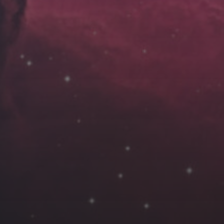
云南
内蒙
Steed
上海
lK
X.I.N
于海童
广东
广西
新
徽
山东
戴建峰
崔永江
山西
海外
北
浙江
湖北
湖南
潘杨
王卓骁
王晋
藏
青海
贵州
陕西
高尚国
黑龙江
许晓平
阿五