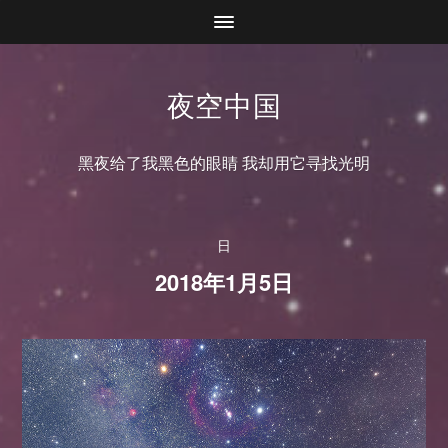
夜空中国
黑夜给了我黑色的眼睛 我却用它寻找光明
日
2018年1月5日