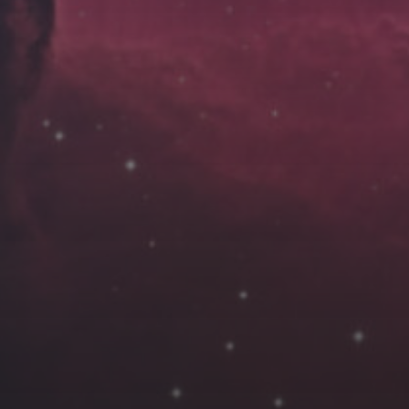
云南
内蒙
Steed
上海
lK
X.I.N
于海童
广东
广西
新
徽
山东
戴建峰
崔永江
山西
海外
北
浙江
湖北
湖南
潘杨
王卓骁
王晋
藏
青海
贵州
陕西
高尚国
黑龙江
许晓平
阿五