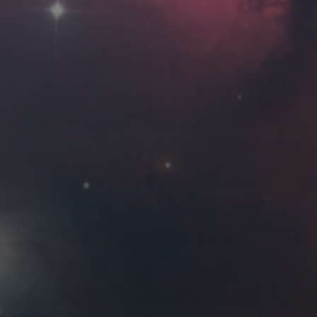
Roya
MG_Raiden扬
Miller
Hyman
古
北京
四川
安
子夜
五
六
日
河
疆
江西
李召麒
树新蜂
江苏
1
西
福建
甘肃
落叶菌
蓝燕斌
6
7
8
13
14
15
20
21
22
27
28
29
8 月 »