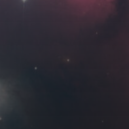
Roya
MG_Raiden扬
Miller
Hyman
古
北京
四川
安
子夜
五
六
日
河
疆
江西
李召麒
树新蜂
江苏
2
3
4
西
福建
甘肃
落叶菌
蓝燕斌
9
10
11
16
17
18
23
24
25
30
12 月 »