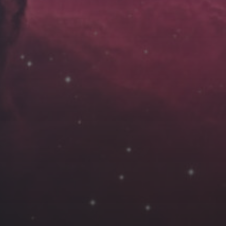
云南
内蒙
Steed
上海
lK
X.I.N
于海童
广东
广西
新
徽
山东
戴建峰
崔永江
山西
海外
北
浙江
湖北
湖南
潘杨
王卓骁
王晋
藏
青海
贵州
陕西
高尚国
黑龙江
许晓平
阿五