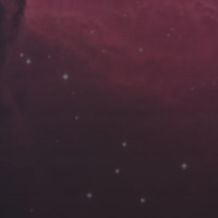
云南
内蒙
Steed
上海
lK
X.I.N
于海童
广东
广西
新
徽
山东
戴建峰
崔永江
山西
海外
北
浙江
湖北
湖南
潘杨
王卓骁
王晋
藏
青海
贵州
陕西
高尚国
黑龙江
许晓平
阿五