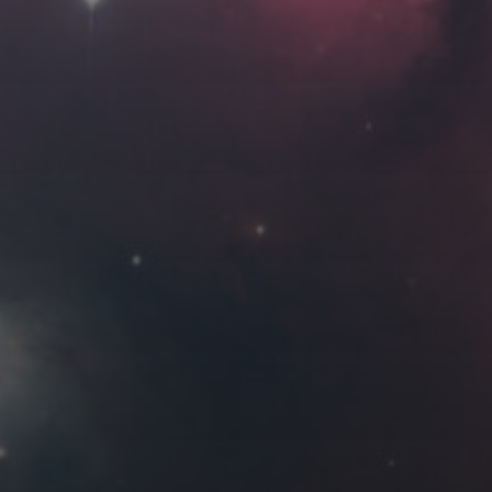
Roya
MG_Raiden扬
Miller
Hyman
古
北京
四川
安
子夜
五
六
日
河
疆
江西
李召麒
树新蜂
江苏
2
3
4
西
福建
甘肃
落叶菌
蓝燕斌
9
10
11
16
17
18
23
24
25
30
12 月 »