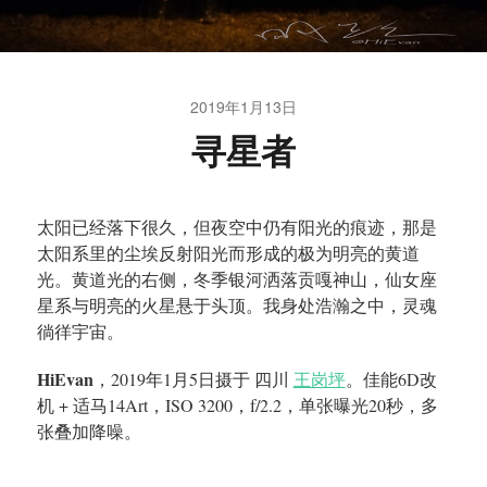
2019年1月13日
寻星者
太阳已经落下很久，但夜空中仍有阳光的痕迹，那是
太阳系里的尘埃反射阳光而形成的极为明亮的黄道
光。黄道光的右侧，冬季银河洒落贡嘎神山，仙女座
星系与明亮的火星悬于头顶。我身处浩瀚之中，灵魂
徜徉宇宙。
HiEvan
，2019年1月5日摄于 四川
王岗坪
。佳能6D改
机 + 适马14Art，ISO 3200，f/2.2，单张曝光20秒，多
张叠加降噪。