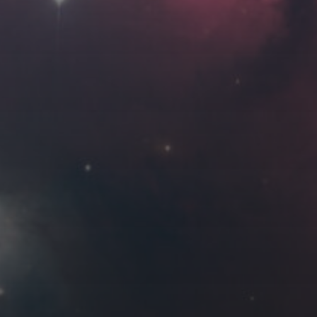
Roya
MG_Raiden扬
Miller
Hyman
古
北京
四川
安
子夜
五
六
日
河
疆
江西
李召麒
树新蜂
江苏
1
2
3
西
福建
甘肃
落叶菌
蓝燕斌
8
9
10
15
16
17
22
23
24
3 月 »