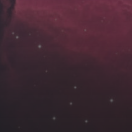
云南
内蒙
Steed
上海
lK
X.I.N
于海童
广东
广西
新
徽
山东
戴建峰
崔永江
山西
海外
北
浙江
湖北
湖南
潘杨
王卓骁
王晋
藏
青海
贵州
陕西
高尚国
黑龙江
许晓平
阿五