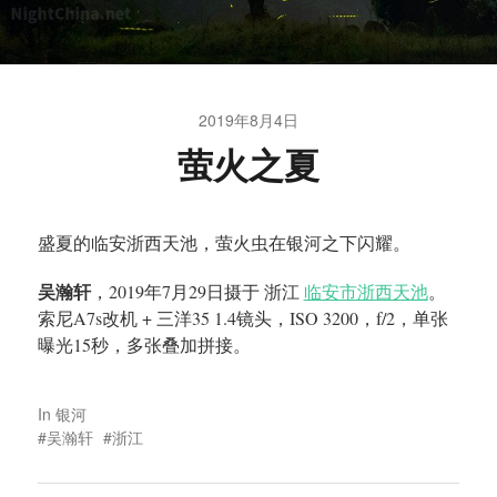
2019年8月4日
萤火之夏
盛夏的临安浙西天池，萤火虫在银河之下闪耀。
吴瀚轩
，2019年7月29日摄于 浙江
临安市浙西天池
。
索尼A7s改机 + 三洋35 1.4镜头，ISO 3200，f/2，单张
曝光15秒，多张叠加拼接。
In
银河
吴瀚轩
浙江