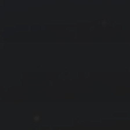
拍摄者及地点
云
Steed
上海
RoyalK
MG_Raiden扬
Miller
X.I.N
于海童
Hyman
南
内蒙古
北京
四川
安徽
山东
崔永江
山西
子夜