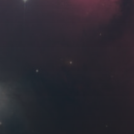
Roya
MG_Raiden扬
Miller
Hyman
古
北京
四川
安
子夜
五
六
日
河
疆
江西
李召麒
树新蜂
江苏
1
2
西
福建
甘肃
落叶菌
蓝燕斌
7
8
9
14
15
16
21
22
23
28
29
3 月 »