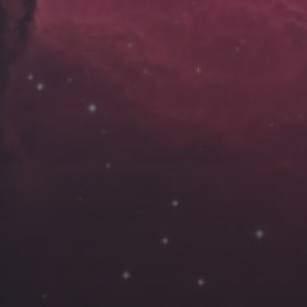
云南
内蒙
Steed
上海
lK
X.I.N
于海童
广东
广西
新
徽
山东
戴建峰
崔永江
山西
海外
北
浙江
湖北
湖南
潘杨
王卓骁
王晋
藏
青海
贵州
陕西
高尚国
黑龙江
许晓平
阿五