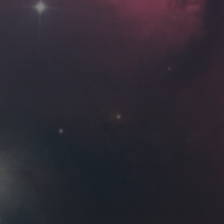
Roya
MG_Raiden扬
Miller
Hyman
古
北京
四川
安
子夜
五
六
日
河
疆
江西
李召麒
树新蜂
江苏
1
西
福建
甘肃
落叶菌
蓝燕斌
6
7
8
13
14
15
20
21
22
27
28
29
4 月 »