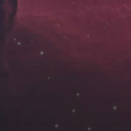
云南
内蒙
Steed
上海
lK
X.I.N
于海童
广东
广西
新
徽
山东
戴建峰
崔永江
山西
海外
北
浙江
湖北
湖南
潘杨
王卓骁
王晋
藏
青海
贵州
陕西
高尚国
黑龙江
许晓平
阿五