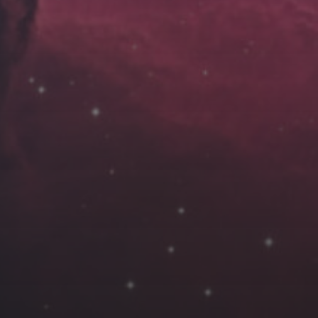
云南
内蒙
Steed
上海
lK
X.I.N
于海童
广东
广西
新
徽
山东
戴建峰
崔永江
山西
海外
北
浙江
湖北
湖南
潘杨
王卓骁
王晋
藏
青海
贵州
陕西
高尚国
黑龙江
许晓平
阿五