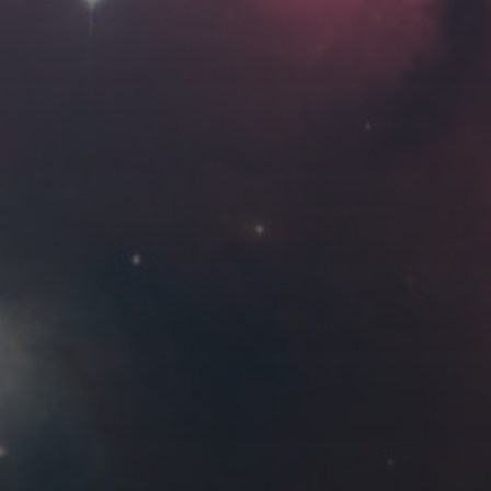
Roya
MG_Raiden扬
Miller
Hyman
古
北京
四川
安
子夜
五
六
日
河
疆
江西
李召麒
树新蜂
江苏
5
6
7
西
福建
甘肃
落叶菌
蓝燕斌
12
13
14
19
20
21
26
27
28
7 月 »