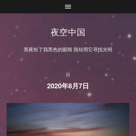
夜空中国
黑夜给了我黑色的眼睛 我却用它寻找光明
日
2020年8月7日