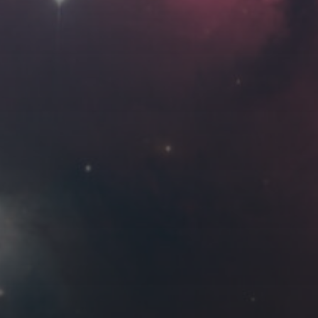
Roya
MG_Raiden扬
Miller
Hyman
古
北京
四川
安
子夜
五
六
日
河
疆
江西
李召麒
树新蜂
江苏
2
3
4
西
福建
甘肃
落叶菌
蓝燕斌
9
10
11
16
17
18
23
24
25
30
31
11 月 »