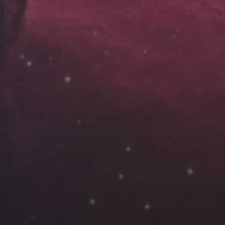
云南
内蒙
Steed
上海
lK
X.I.N
于海童
广东
广西
新
徽
山东
戴建峰
崔永江
山西
海外
北
浙江
湖北
湖南
潘杨
王卓骁
王晋
藏
青海
贵州
陕西
高尚国
黑龙江
许晓平
阿五