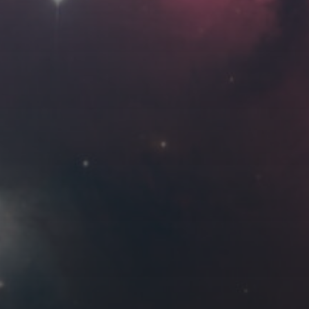
Roya
MG_Raiden扬
Miller
Hyman
古
北京
四川
安
子夜
五
六
日
河
疆
江西
李召麒
树新蜂
江苏
2
3
4
西
福建
甘肃
落叶菌
蓝燕斌
9
10
11
16
17
18
23
24
25
30
31
11 月 »