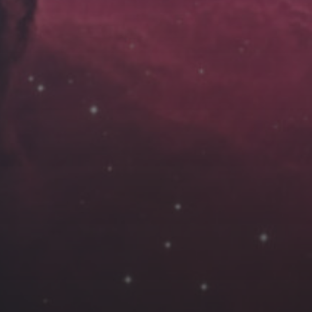
云南
内蒙
Steed
上海
lK
X.I.N
于海童
广东
广西
新
徽
山东
戴建峰
崔永江
山西
海外
北
浙江
湖北
湖南
潘杨
王卓骁
王晋
藏
青海
贵州
陕西
高尚国
黑龙江
许晓平
阿五