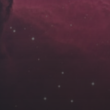
云南
内蒙
Steed
上海
lK
X.I.N
于海童
广东
广西
新
徽
山东
戴建峰
崔永江
山西
海外
北
浙江
湖北
湖南
潘杨
王卓骁
王晋
藏
青海
贵州
陕西
高尚国
黑龙江
许晓平
阿五