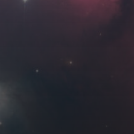
Roya
MG_Raiden扬
Miller
Hyman
古
北京
四川
安
子夜
五
六
日
河
疆
江西
李召麒
树新蜂
江苏
4
5
6
西
福建
甘肃
落叶菌
蓝燕斌
11
12
13
18
19
20
25
26
27
1 月 »