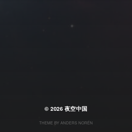
© 2026
夜空中国
THEME BY
ANDERS NORÉN