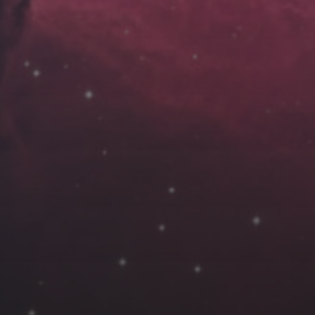
云南
内蒙
Steed
上海
lK
X.I.N
于海童
广东
广西
新
徽
山东
戴建峰
崔永江
山西
海外
北
浙江
湖北
湖南
潘杨
王卓骁
王晋
藏
青海
贵州
陕西
高尚国
黑龙江
许晓平
阿五