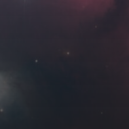
Roya
MG_Raiden扬
Miller
Hyman
古
北京
四川
安
子夜
五
六
日
河
疆
江西
李召麒
树新蜂
江苏
5
6
7
西
福建
甘肃
落叶菌
蓝燕斌
12
13
14
19
20
21
26
27
28
3 月 »