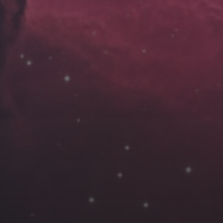
云南
内蒙
Steed
上海
lK
X.I.N
于海童
广东
广西
新
徽
山东
戴建峰
崔永江
山西
海外
北
浙江
湖北
湖南
潘杨
王卓骁
王晋
藏
青海
贵州
陕西
高尚国
黑龙江
许晓平
阿五