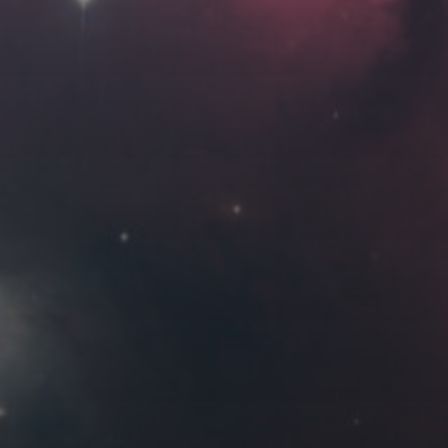
Roya
MG_Raiden扬
Miller
Hyman
古
北京
四川
安
子夜
五
六
日
河
疆
江西
李召麒
树新蜂
江苏
4
5
6
西
福建
甘肃
落叶菌
蓝燕斌
11
12
13
18
19
20
25
26
27
7 月 »