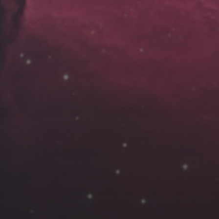
云南
内蒙
Steed
上海
lK
X.I.N
于海童
广东
广西
新
徽
山东
戴建峰
崔永江
山西
海外
北
浙江
湖北
湖南
潘杨
王卓骁
王晋
藏
青海
贵州
陕西
高尚国
黑龙江
许晓平
阿五