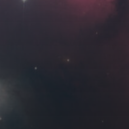
Roya
MG_Raiden扬
Miller
Hyman
古
北京
四川
安
子夜
五
六
日
河
疆
江西
李召麒
树新蜂
江苏
3
4
5
西
福建
甘肃
落叶菌
蓝燕斌
10
11
12
17
18
19
24
25
26
31
1 月 »