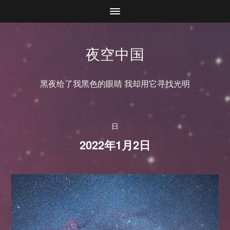
夜空中国
黑夜给了我黑色的眼睛 我却用它寻找光明
日
2022年1月2日