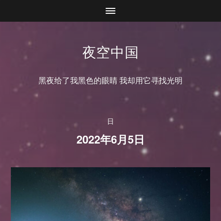
夜空中国
黑夜给了我黑色的眼睛 我却用它寻找光明
日
2022年6月5日