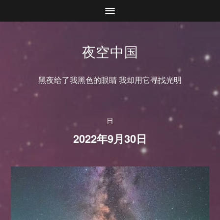
夜空中国
黑夜给了我黑色的眼睛 我却用它寻找光明
日
2022年9月30日