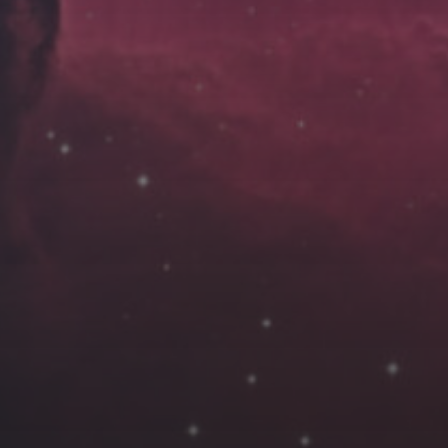
云南
内蒙
Steed
上海
lK
X.I.N
于海童
广东
广西
新
徽
山东
戴建峰
崔永江
山西
海外
北
浙江
湖北
湖南
潘杨
王卓骁
王晋
藏
青海
贵州
陕西
高尚国
黑龙江
许晓平
阿五