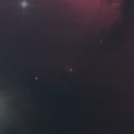
Roya
MG_Raiden扬
Miller
Hyman
古
北京
四川
安
子夜
五
六
日
河
疆
江西
李召麒
树新蜂
江苏
1
2
西
福建
甘肃
落叶菌
蓝燕斌
7
8
9
14
15
16
21
22
23
28
29
30
11 月 »