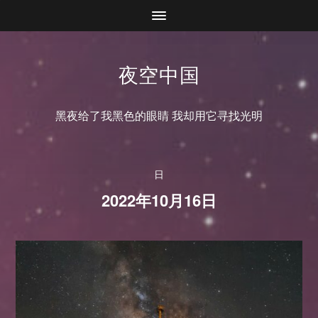
夜空中国
黑夜给了我黑色的眼睛 我却用它寻找光明
日
2022年10月16日