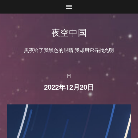
夜空中国
黑夜给了我黑色的眼睛 我却用它寻找光明
日
2022年12月20日