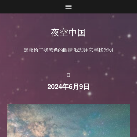
夜空中国
黑夜给了我黑色的眼睛 我却用它寻找光明
日
2024年6月9日