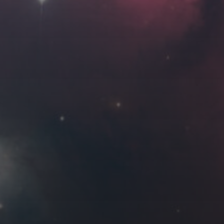
Roya
MG_Raiden扬
Miller
Hyman
古
北京
四川
安
子夜
五
六
日
河
疆
江西
李召麒
树新蜂
江苏
2
3
4
西
福建
甘肃
落叶菌
蓝燕斌
9
10
11
16
17
18
23
24
25
30
31
9 月 »