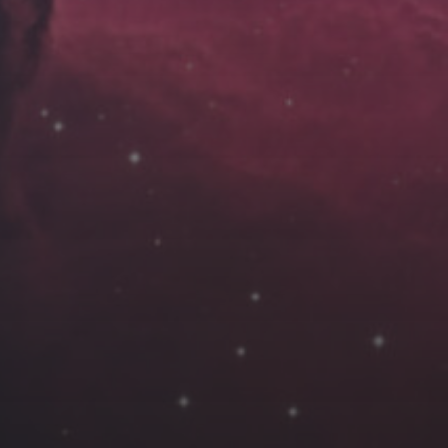
云南
内蒙
Steed
上海
lK
X.I.N
于海童
广东
广西
新
徽
山东
戴建峰
崔永江
山西
海外
北
浙江
湖北
湖南
潘杨
王卓骁
王晋
藏
青海
贵州
陕西
高尚国
黑龙江
许晓平
阿五