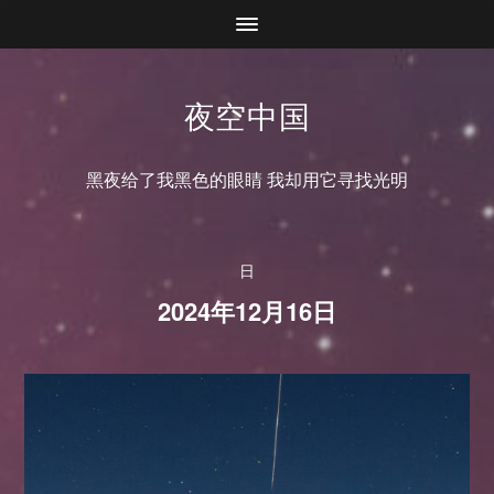
夜空中国
黑夜给了我黑色的眼睛 我却用它寻找光明
日
2024年12月16日