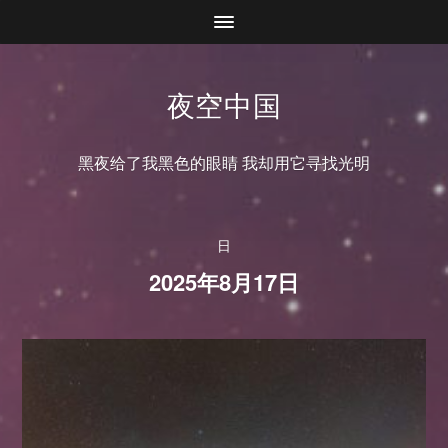
夜空中国
黑夜给了我黑色的眼睛 我却用它寻找光明
日
2025年8月17日