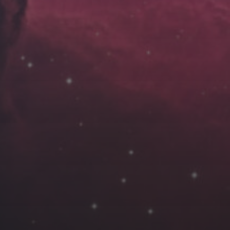
云南
内蒙
Steed
上海
lK
X.I.N
于海童
广东
广西
新
徽
山东
戴建峰
崔永江
山西
海外
北
浙江
湖北
湖南
潘杨
王卓骁
王晋
藏
青海
贵州
陕西
高尚国
黑龙江
许晓平
阿五