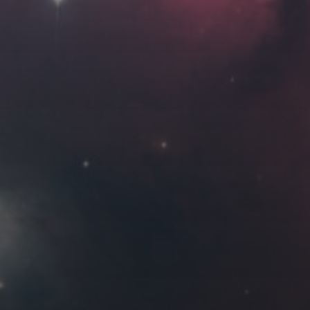
Roya
MG_Raiden扬
Miller
Hyman
古
北京
四川
安
子夜
五
六
日
河
疆
江西
李召麒
树新蜂
江苏
5
6
7
西
福建
甘肃
落叶菌
蓝燕斌
12
13
14
19
20
21
26
27
28
7 月 »