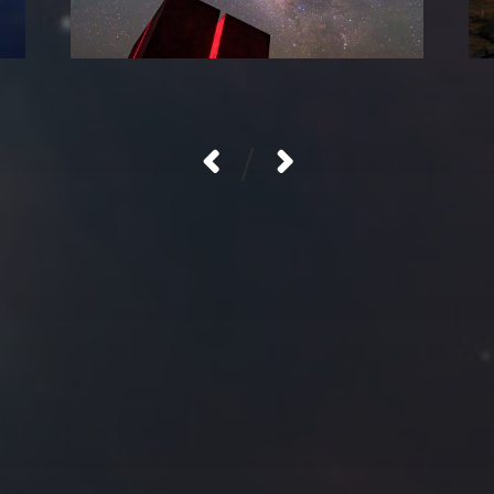
/
拍摄者及地点
Roya
MG_Raiden扬
Miller
Hyman
古
北京
四川
安
子夜
五
六
日
河
疆
江西
李召麒
树新蜂
江苏
5
6
7
西
福建
甘肃
落叶菌
蓝燕斌