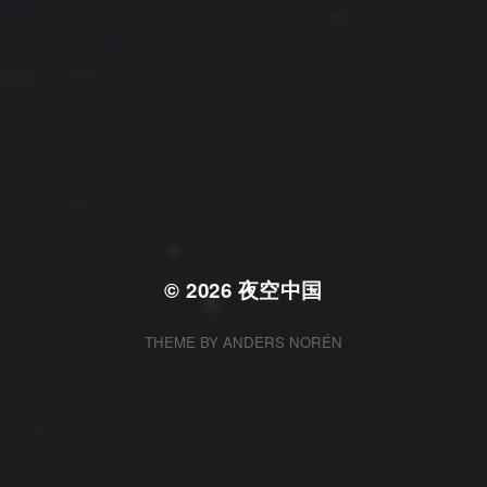
© 2026
夜空中国
THEME BY
ANDERS NORÉN