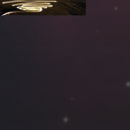
云南
内蒙
Steed
上海
lK
X.I.N
于海童
广东
广西
新
徽
山东
戴建峰
崔永江
山西
海外
北
浙江
湖北
湖南
潘杨
王卓骁
王晋
藏
青海
贵州
陕西
高尚国
黑龙江
许晓平
阿五