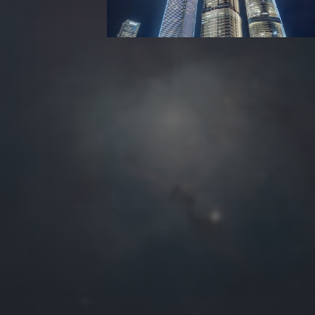
往日佳作
2026 年 6 月
一
二
三
四
1
2
3
4