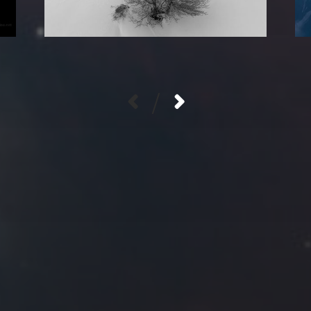
/
拍摄者及地点
Roya
MG_Raiden扬
Miller
Hyman
古
北京
四川
安
子夜
五
六
日
河
疆
江西
李召麒
树新蜂
江苏
1
2
西
福建
甘肃
落叶菌
蓝燕斌