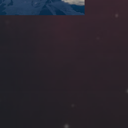
云南
内蒙
Steed
上海
lK
X.I.N
于海童
广东
广西
新
徽
山东
戴建峰
崔永江
山西
海外
北
浙江
湖北
湖南
潘杨
王卓骁
王晋
藏
青海
贵州
陕西
高尚国
黑龙江
许晓平
阿五