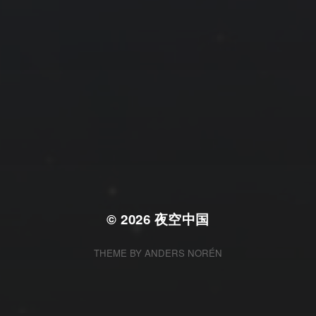
© 2026
夜空中国
THEME BY
ANDERS NORÉN