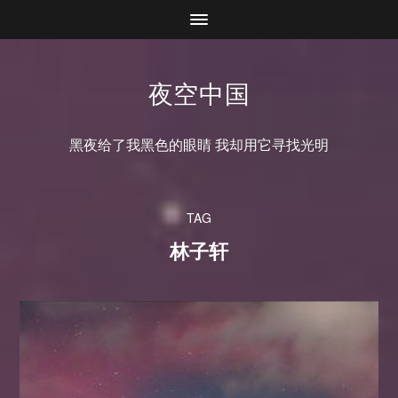
夜空中国
黑夜给了我黑色的眼睛 我却用它寻找光明
TAG
林子轩