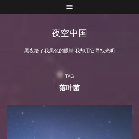
夜空中国
黑夜给了我黑色的眼睛 我却用它寻找光明
TAG
落叶菌