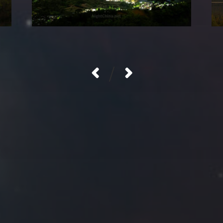
/
拍摄者及地点
Roya
MG_Raiden扬
Miller
Hyman
古
北京
四川
安
子夜
五
六
日
河
疆
江西
李召麒
树新蜂
江苏
1
2
西
福建
甘肃
落叶菌
蓝燕斌