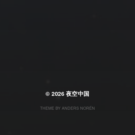
© 2026
夜空中国
THEME BY
ANDERS NORÉN