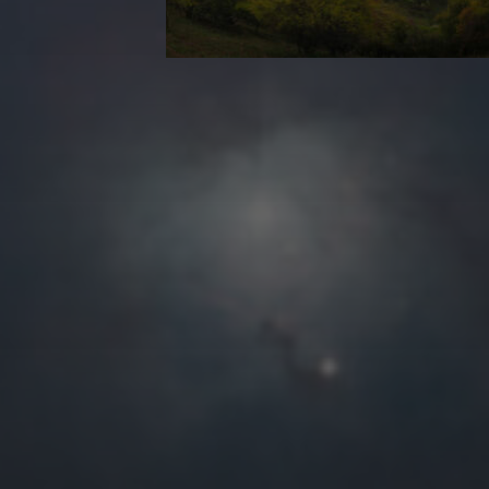
往日佳作
2026 年 8 月
一
二
三
四