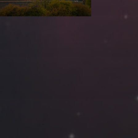
云南
内蒙
Steed
上海
lK
X.I.N
于海童
广东
广西
新
徽
山东
戴建峰
崔永江
山西
海外
北
浙江
湖北
湖南
潘杨
王卓骁
王晋
藏
青海
贵州
陕西
高尚国
黑龙江
许晓平
阿五