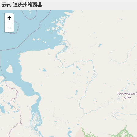
云南 迪庆州维西县
+
-