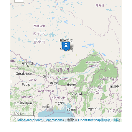
300 km
200 mi
MapsMarker.com
(
Leaflet
/
icons
) | 地图: ©
OpenStreetMap供稿者
(
编辑
)