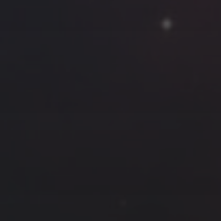
云南
内蒙
Steed
上海
lK
X.I.N
于海童
广东
广西
新
徽
山东
戴建峰
崔永江
山西
海外
北
浙江
湖北
湖南
潘杨
王卓骁
王晋
藏
青海
贵州
陕西
高尚国
黑龙江
许晓平
阿五