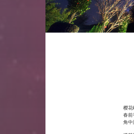
樱花
春前
角中