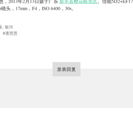
恩，2013年2月13日摄于广东
新丰县樱花峪景区
。佳能5D2+EF17
m镜头，17mm，F4，ISO 6400，30s。
座
,
银河
潘慧恩
发表回复