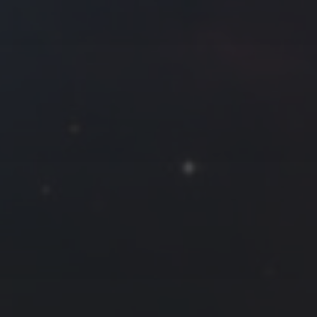
拍摄者及地点
Roya
MG_Raiden扬
Miller
Hyman
古
北京
四川
安
子夜
五
六
日
河
疆
江西
李召麒
树新蜂
江苏
1
西
福建
甘肃
落叶菌
蓝燕斌
6
7
8
13
14
15
20
21
22
27
28
29