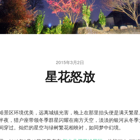
2015年3月2日
星花怒放
峪景区环境优美，远离城镇光害，晚上在那里抬头便是满天繁星
半夜，猎户座带领冬季群星闪耀在南方天空，淡淡的银河从冬季
间穿过。灿烂的星空与绿树繁花相映衬，如同梦中幻境。