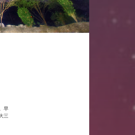
。早
大三