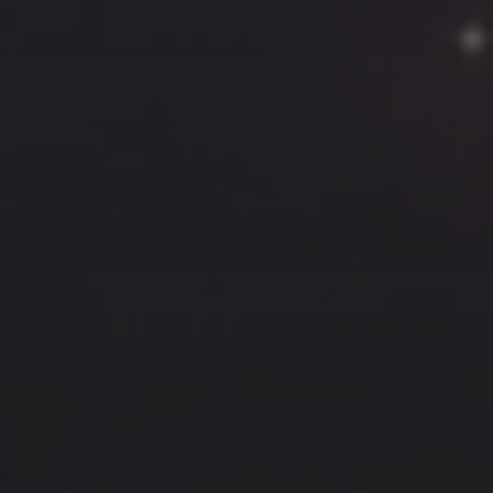
云南
内蒙
Steed
上海
lK
X.I.N
于海童