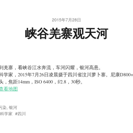
2015年7月28日
峡谷羌寨观天河
到羌寨，看峡谷江水奔流，车河闪耀，银河高悬。
科学家，2015年7月26日凌晨摄于四川省汶川萝卜寨。尼康D800+1
头，焦距14mm，ISO 6400，f/2.8，30秒。
查看地图
污染
,
银河
科学家
四川