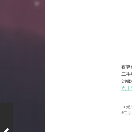
夜奔
二手
24镜
点击
In
光
二手